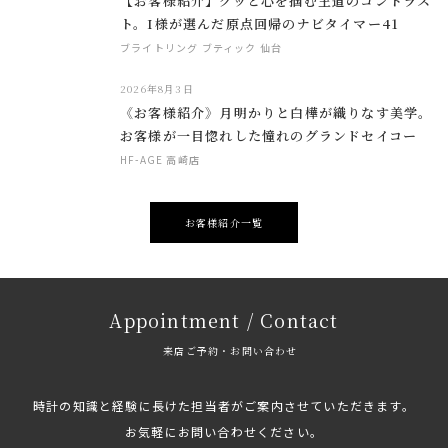
【お客様紹介】グッと心を掴む王道のコントラス
ト。I様が選んだ原点回帰のナビタイマー41
ブライトリング ブティック 仙台
2026年8月3日
《お客様紹介》月明かりと白樺が織りなす美学。
お客様が一目惚れした憧れのグランドセイコー
HF-AGE 高崎店
お客様紹介一覧
Appointment / Contact
来店ご予約・お問い合わせ
時計の知識と経験に長けた担当者がご案内させていただきます。
お気軽にお問い合わせください。