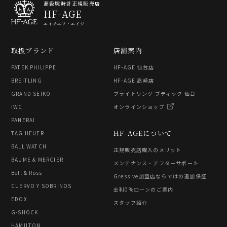
高級腕時計正規販売店
HF-AGE
エイチエフ・エイジ
取扱ブランド
店舗案内
PATEK PHILIPPE
HF-AGE 仙台店
BREITLING
HF-AGE 高崎店
GRAND SEIKO
ブライトリング ブティック 仙台
IWC
オンラインショップ
PANERAI
HF-AGEについて
TAG HEUER
BALL WATCH
正規販売店購入のメリット
BAUME & MERCIER
メンテナンス・アフターサポート
Bell & Ross
Gressive加盟店ならではの追加保証
CUERVO Y SOBRINOS
金利0%ローンのご案内
EDOX
スタッフ紹介
G-SHOCK
HAMILTON