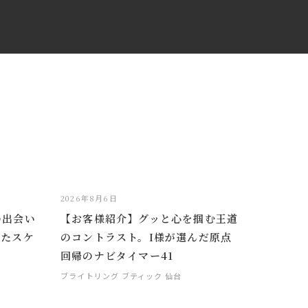
2026年8月6日
の出会い
【お客様紹介】グッと心を掴む王道
めたスケ
のコントラスト。I様が選んだ原点
回帰のナビタイマー41
ブライトリング ブティック 仙台