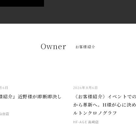
Owner
お客様紹介
8月6日
2026年8月6日
様紹介』近野様が即断即決し
《お客様紹介》イベントで
から革新へ。H様が心に決
ルトンクロノグラフ
 仙台店
HF-AGE 高崎店