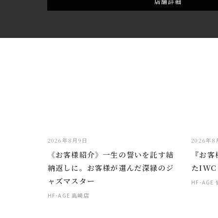
店舗詳細
2026年8月9日
2026年
《お客様紹介》一生の誓いを託す結
『お客
納返しに。お客様が選んだ深緑のジ
たIWC
ャズマスター
HF-AGE
HF-AGE 高崎店