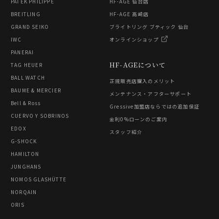
PATEK PHILIPPE
HF-AGE 仙台店
BREITLING
HF-AGE 高崎店
GRAND SEIKO
ブライトリング ブティック 仙台
IWC
オンラインショップ
PANERAI
HF-AGEについて
TAG HEUER
BALL WATCH
正規販売店購入のメリット
BAUME & MERCIER
メンテナンス・アフターサポート
Bell & Ross
Gressive加盟店ならではの追加保証
CUERVO Y SOBRINOS
金利0%ローンのご案内
EDOX
スタッフ紹介
G-SHOCK
HAMILTON
JUNGHANS
NOMOS GLASHÜTTE
NORQAIN
ORIS