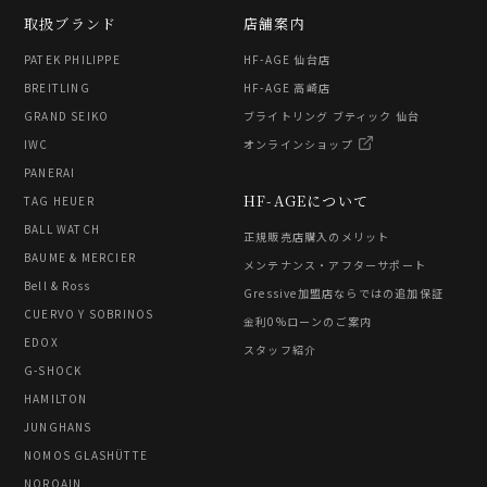
取扱ブランド
店舗案内
PATEK PHILIPPE
HF-AGE 仙台店
BREITLING
HF-AGE 高崎店
GRAND SEIKO
ブライトリング ブティック 仙台
IWC
オンラインショップ
PANERAI
HF-AGEについて
TAG HEUER
BALL WATCH
正規販売店購入のメリット
BAUME & MERCIER
メンテナンス・アフターサポート
Bell & Ross
Gressive加盟店ならではの追加保証
CUERVO Y SOBRINOS
金利0%ローンのご案内
EDOX
スタッフ紹介
G-SHOCK
HAMILTON
JUNGHANS
NOMOS GLASHÜTTE
NORQAIN