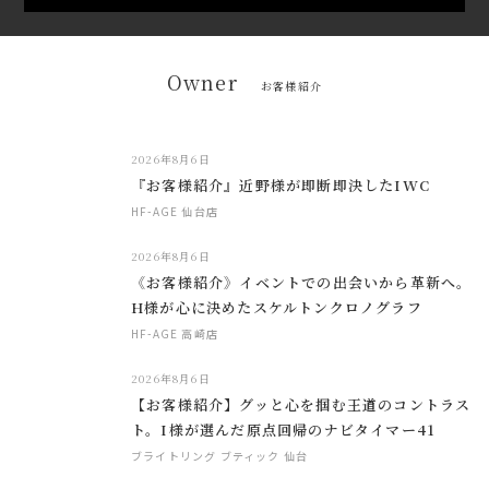
Owner
お客様紹介
2026年8月6日
『お客様紹介』近野様が即断即決したIWC
HF-AGE 仙台店
2026年8月6日
《お客様紹介》イベントでの出会いから革新へ。
H様が心に決めたスケルトンクロノグラフ
HF-AGE 高崎店
2026年8月6日
【お客様紹介】グッと心を掴む王道のコントラス
ト。I様が選んだ原点回帰のナビタイマー41
ブライトリング ブティック 仙台