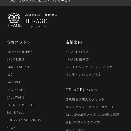
S様、心のカンフル剤にアベンジャーを！
高級腕時計正規販売店
HF-AGE
エイチエフ・エイジ
取扱ブランド
店舗案内
PATEK PHILIPPE
HF-AGE 仙台店
BREITLING
HF-AGE 高崎店
GRAND SEIKO
ブライトリング ブティック 仙台
IWC
オンラインショップ
PANERAI
HF-AGEについて
TAG HEUER
BALL WATCH
正規販売店購入のメリット
BAUME & MERCIER
メンテナンス・アフターサポート
Bell & Ross
Gressive加盟店ならではの追加保証
CUERVO Y SOBRINOS
金利0%ローンのご案内
EDOX
スタッフ紹介