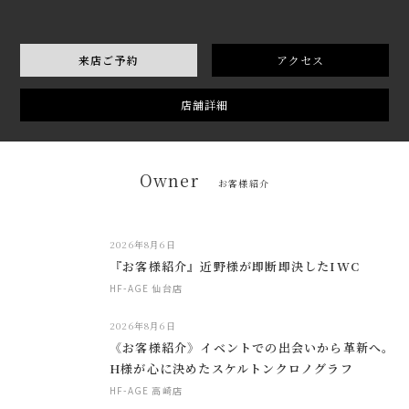
来店ご予約
アクセス
店舗詳細
Owner
お客様紹介
2026年8月6日
『お客様紹介』近野様が即断即決したIWC
HF-AGE 仙台店
2026年8月6日
《お客様紹介》イベントでの出会いから革新へ。
H様が心に決めたスケルトンクロノグラフ
HF-AGE 高崎店