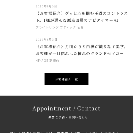
2026年8月6日
【お客様紹介】グッと心を掴む王道のコントラス
ト。I様が選んだ原点回帰のナビタイマー41
ブライトリング ブティック 仙台
2026年8月3日
《お客様紹介》月明かりと白樺が織りなす美学。
お客様が一目惚れした憧れのグランドセイコー
HF-AGE 高崎店
お客様紹介一覧
Appointment / Contact
来店ご予約・お問い合わせ