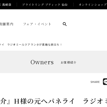
E 高崎店
ブライトリング ブティック 仙台
オンラインショップ
店舗案内
フェア・イベント
ライ ラジオミールクアランタが素敵な旅立ち！
Owners
お客様紹介
SHARE
介』H様の元へパネライ ラジオ