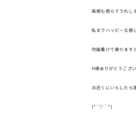
奥様も傍らでうれし
私までハッピーな感
勿論着けて帰ります
H様ありがとうござ
お近くにいらしたら
(*´▽｀*)