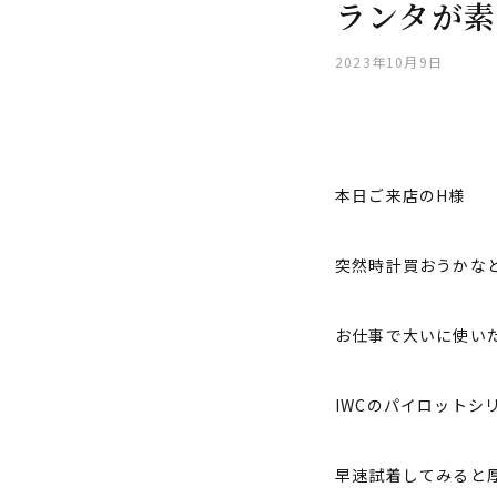
ランタが素
2023年10月9日
本日ご来店のH様
突然時計買おうかな
お仕事で大いに使い
IWCのパイロットシ
早速試着してみると