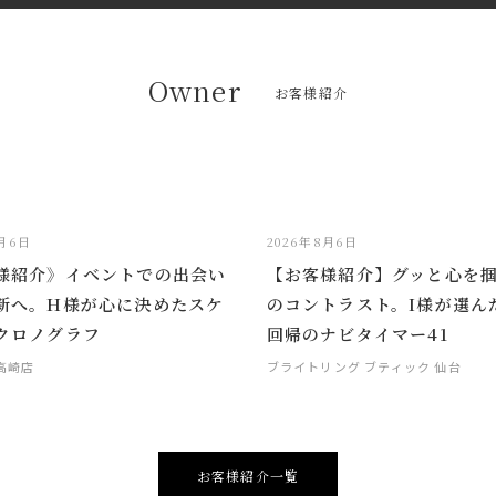
Owner
お客様紹介
8月6日
2026年8月6日
様紹介》イベントでの出会い
【お客様紹介】グッと心を
新へ。H様が心に決めたスケ
のコントラスト。I様が選ん
クロノグラフ
回帰のナビタイマー41
 高崎店
ブライトリング ブティック 仙台
お客様紹介一覧