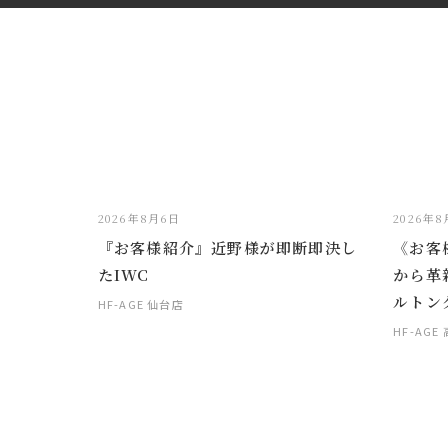
2026年8月6日
2026年
『お客様紹介』近野様が即断即決し
《お客
たIWC
から革
ルトン
HF-AGE 仙台店
HF-AGE