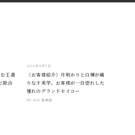
2026年8月3日
掴む王道
《お客様紹介》月明かりと白樺が織
だ原点
りなす美学。お客様が一目惚れした
憧れのグランドセイコー
HF-AGE 高崎店