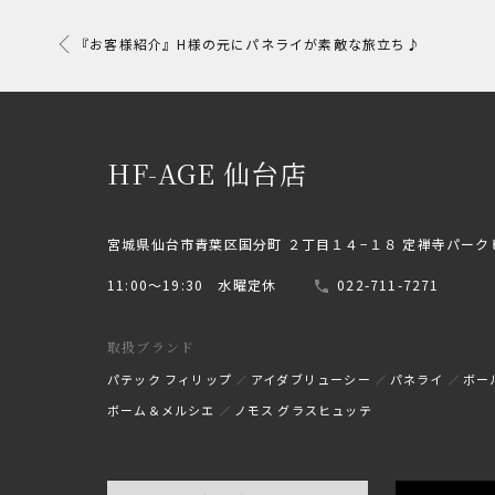
『お客様紹介』H様の元にパネライが素敵な旅立ち♪
HF-AGE 仙台店
宮城県仙台市青葉区国分町 ２丁目１４−１８ 定禅寺パーク
11:00〜19:30 水曜定休
022-711-7271
取扱ブランド
パテック フィリップ
アイダブリューシー
パネライ
ボー
ボーム＆メルシエ
ノモス グラスヒュッテ