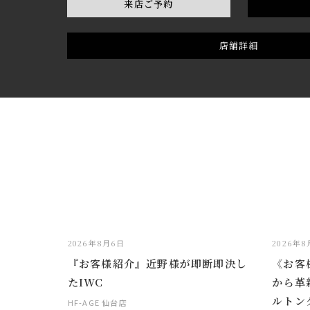
来店ご予約
店舗詳細
2026年8月6日
2026年
『お客様紹介』近野様が即断即決し
《お客
たIWC
から革
ルトン
HF-AGE 仙台店