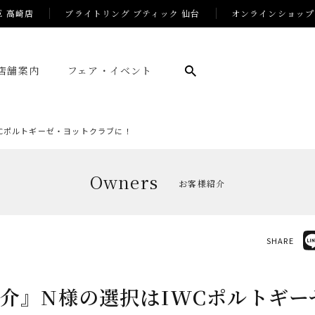
E 高崎店
ブライトリング ブティック 仙台
オンラインショップ
店舗案内
フェア・イベント
WCポルトギーゼ・ヨットクラブに！
Owners
お客様紹介
SHARE
介』N様の選択はIWCポルトギー