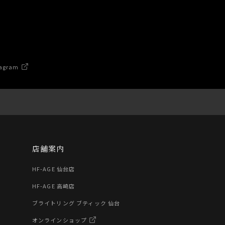
agram
店舗案内
HF-AGE 仙台店
HF-AGE 高崎店
ブライトリング ブティック 仙台
オンラインショップ