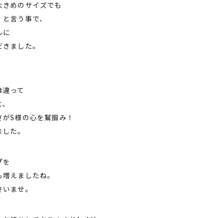
大きめのサイズでも
」と言う事で、
ルに
だきました。
は違って
と、
さがS様の心を鷲掴み！
ました。
プを
も増えましたね。
さいませ。