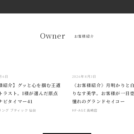
Owner
お客様紹介
8月6日
2026年8月3日
様紹介】グッと心を掴む王道
《お客様紹介》月明かりと
トラスト。I様が選んだ原点
りなす美学。お客様が一目
ナビタイマー41
憧れのグランドセイコー
リング ブティック 仙台
HF-AGE 高崎店