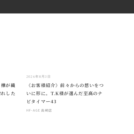
2026年8月3日
白樺が織
《お客様紹介》前々からの想いをつ
惚れした
いに形に。T.K様が選んだ至高のナ
ビタイマー43
HF-AGE 高崎店