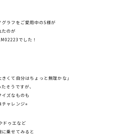
ノグラフをご愛用中のS様が
れたのが
M02223でした！
大きくて自分はちょっと無理かな」
ったそうですが、
サイズなものも
チャレンジ⭐︎
やドゥエなど
腕に乗せてみると