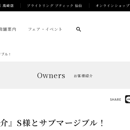
E 高崎店
ブライトリング ブティック 仙台
オンラインショップ
店舗案内
フェア・イベント
ジブル！
Owners
お客様紹介
SHARE
介』S様とサブマージブル！