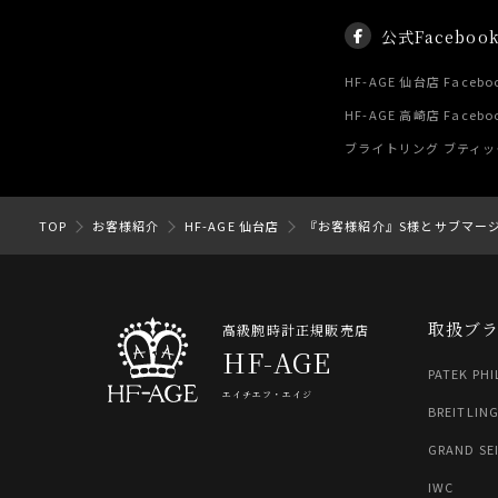
公式Faceboo
HF-AGE 仙台店 Facebo
HF-AGE 高崎店 Facebo
ブライトリング ブティック 
TOP
お客様紹介
HF-AGE 仙台店
『お客様紹介』S様とサブマー
取扱ブ
高級腕時計正規販売店
HF-AGE
PATEK PHI
エイチエフ・エイジ
BREITLIN
GRAND SE
IWC