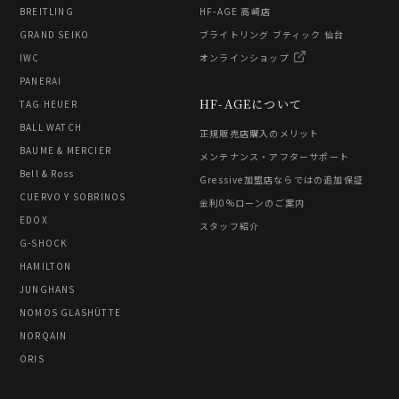
BREITLING
HF-AGE 高崎店
GRAND SEIKO
ブライトリング ブティック 仙台
IWC
オンラインショップ
PANERAI
HF-AGEについて
TAG HEUER
BALL WATCH
正規販売店購入のメリット
BAUME & MERCIER
メンテナンス・アフターサポート
Bell & Ross
Gressive加盟店ならではの追加保証
CUERVO Y SOBRINOS
金利0%ローンのご案内
EDOX
スタッフ紹介
G-SHOCK
HAMILTON
JUNGHANS
NOMOS GLASHÜTTE
NORQAIN
ORIS