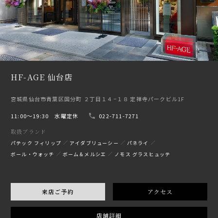
HF-AGE 仙台店
宮城県仙台市青葉区国分町 ２丁目１４−１８ 定禅寺パークビル1F
11:00〜19:30 水曜定休
022-711-7271
取扱ブランド
パテック フィリップ
アイダブリューシー
パネライ
ボール・ウォッチ
ボーム＆メルシエ
ノモス グラスヒュッテ
来店ご予約
アクセス
店舗詳細