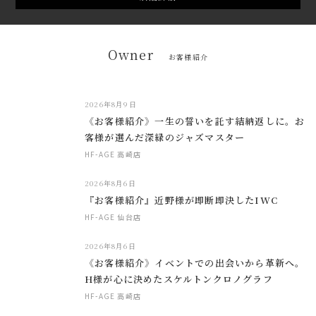
Owner
お客様紹介
2026年8月9日
《お客様紹介》一生の誓いを託す結納返しに。お
客様が選んだ深緑のジャズマスター
HF-AGE 高崎店
2026年8月6日
『お客様紹介』近野様が即断即決したIWC
HF-AGE 仙台店
2026年8月6日
《お客様紹介》イベントでの出会いから革新へ。
H様が心に決めたスケルトンクロノグラフ
HF-AGE 高崎店