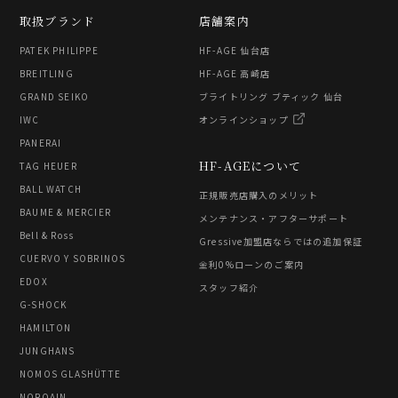
取扱ブランド
店舗案内
PATEK PHILIPPE
HF-AGE 仙台店
BREITLING
HF-AGE 高崎店
GRAND SEIKO
ブライトリング ブティック 仙台
IWC
オンラインショップ
PANERAI
HF-AGEについて
TAG HEUER
BALL WATCH
正規販売店購入のメリット
BAUME & MERCIER
メンテナンス・アフターサポート
Bell & Ross
Gressive加盟店ならではの追加保証
CUERVO Y SOBRINOS
金利0%ローンのご案内
EDOX
スタッフ紹介
G-SHOCK
HAMILTON
JUNGHANS
NOMOS GLASHÜTTE
NORQAIN