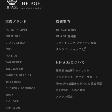
HF-AGE
エイチエフ・エイジ
取扱ブランド
店舗案内
PATEK PHILIPPE
HF-AGE 仙台店
BREITLING
HF-AGE 高崎店
GRAND SEIKO
ブライトリング ブティック 仙台
IWC
オンラインショップ
PANERAI
HF-AGEについて
TAG HEUER
BALL WATCH
正規販売店購入のメリット
BAUME & MERCIER
メンテナンス・アフターサポート
Bell & Ross
Gressive加盟店ならではの追加保証
CUERVO Y SOBRINOS
金利0%ローンのご案内
EDOX
スタッフ紹介
G-SHOCK
HAMILTON