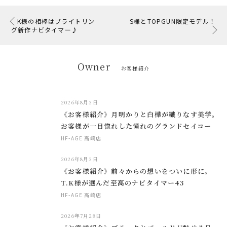
K様の相棒はブライトリン
S様とTOPGUN限定モデル！
グ新作ナビタイマー♪
Owner
お客様紹介
2026年8月3日
《お客様紹介》月明かりと白樺が織りなす美学。
お客様が一目惚れした憧れのグランドセイコー
HF-AGE 高崎店
2026年8月3日
《お客様紹介》前々からの想いをついに形に。
T.K様が選んだ至高のナビタイマー43
HF-AGE 高崎店
2026年7月28日