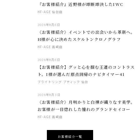
『お客様紹介』近野様が即断即決したIWC
HF-AGE 仙台店
2026年8月6日
《お客様紹介》イベントでの出会いから革新へ。
H様が心に決めたスケルトンクロノグラフ
HF-AGE 高崎店
2026年8月6日
【お客様紹介】グッと心を掴む王道のコントラス
ト。I様が選んだ原点回帰のナビタイマー41
ブライトリング ブティック 仙台
2026年8月3日
《お客様紹介》月明かりと白樺が織りなす美学。
お客様が一目惚れした憧れのグランドセイコー
HF-AGE 高崎店
お客様紹介一覧