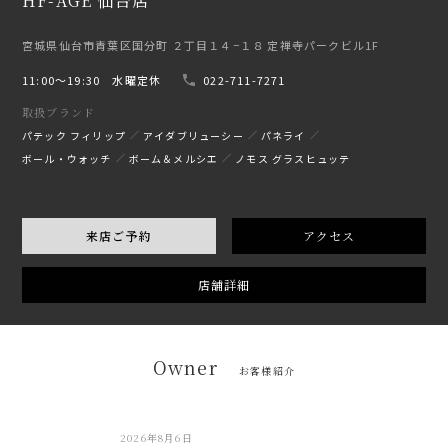
HF-AGE 仙台店
宮城県仙台市青葉区国分町 ２丁目１４−１８ 定禅寺パークビル1F
11:00〜19:30 水曜定休
022-711-7271
取扱ブランド
パテック フィリップ
アイダブリューシー
パネライ
ボール・ウォッチ
ボーム＆メルシエ
ノモス グラスヒュッテ
来店ご予約
アクセス
店舗詳細
Owner
お客様紹介
2026年8月6日