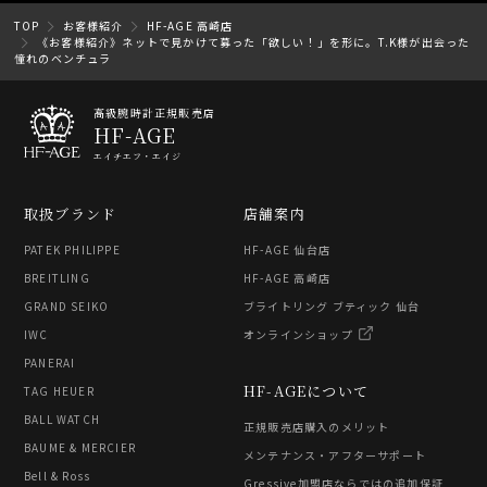
TOP
お客様紹介
HF-AGE 高崎店
《お客様紹介》ネットで見かけて募った「欲しい！」を形に。T.K様が出会った
憧れのベンチュラ
高級腕時計正規販売店
HF-AGE
エイチエフ・エイジ
取扱ブランド
店舗案内
PATEK PHILIPPE
HF-AGE 仙台店
BREITLING
HF-AGE 高崎店
GRAND SEIKO
ブライトリング ブティック 仙台
IWC
オンラインショップ
PANERAI
HF-AGEについて
TAG HEUER
BALL WATCH
正規販売店購入のメリット
BAUME & MERCIER
メンテナンス・アフターサポート
Bell & Ross
Gressive加盟店ならではの追加保証