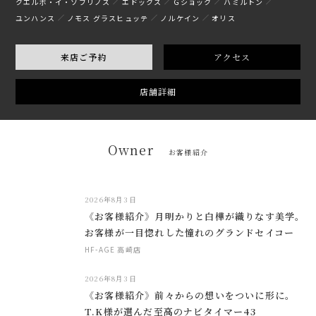
クエルボ・イ・ソブリノス
エドックス
Gショック
ハミルトン
ユンハンス
ノモス グラスヒュッテ
ノルケイン
オリス
来店ご予約
アクセス
店舗詳細
Owner
お客様紹介
2026年8月3日
《お客様紹介》月明かりと白樺が織りなす美学。
お客様が一目惚れした憧れのグランドセイコー
HF-AGE 高崎店
2026年8月3日
《お客様紹介》前々からの想いをついに形に。
T.K様が選んだ至高のナビタイマー43