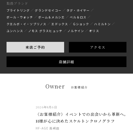
取扱ブランド
ブライトリング
グランドセイコー
タグ・ホイヤー
ボール・ウォッチ
ボーム＆メルシエ
ベル＆ロス
クエルボ・イ・ソブリノス
エドックス
Gショック
ハミルトン
ユンハンス
ノモス グラスヒュッテ
ノルケイン
オリス
来店ご予約
アクセス
店舗詳細
Owner
お客様紹介
2026年8月6日
《お客様紹介》イベントでの出会いから革新へ。
H様が心に決めたスケルトンクロノグラフ
HF-AGE 高崎店