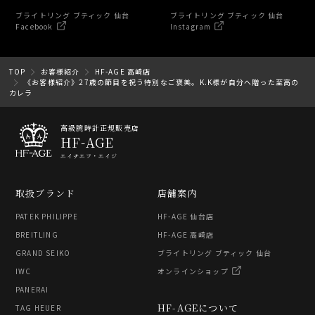
ブライトリング ブティック 仙台
ブライトリング ブティック 仙台
Facebook
Instagram
TOP
お客様紹介
HF-AGE 高崎店
《お客様紹介》27歳の節目を祝う特別なご褒美。K.K様が自分へ贈った至高の
カレラ
高級腕時計正規販売店
HF-AGE
エイチエフ・エイジ
取扱ブランド
店舗案内
PATEK PHILIPPE
HF-AGE 仙台店
BREITLING
HF-AGE 高崎店
GRAND SEIKO
ブライトリング ブティック 仙台
IWC
オンラインショップ
PANERAI
HF-AGEについて
TAG HEUER