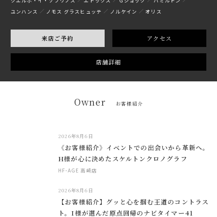
クエルボ・イ・ソブリノス
エドックス
Gショック
ハミルトン
ユンハンス
ノモス グラスヒュッテ
ノルケイン
オリス
来店ご予約
アクセス
店舗詳細
Owner
お客様紹介
2026年8月6日
《お客様紹介》イベントでの出会いから革新へ。
H様が心に決めたスケルトンクロノグラフ
HF-AGE 高崎店
2026年8月6日
【お客様紹介】グッと心を掴む王道のコントラス
ト。I様が選んだ原点回帰のナビタイマー41