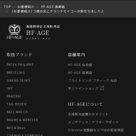
TOP
お客様紹介
HF-AGE 高崎店
《お客様紹介》S様の元にグランドセイコーが旅立ちました♪
高級腕時計正規販売店
HF-AGE
エイチエフ・エイジ
取扱ブランド
店舗案内
PATEK PHILIPPE
HF-AGE 仙台店
BREITLING
HF-AGE 高崎店
GRAND SEIKO
ブライトリング ブティック 仙台
IWC
オンラインショップ
PANERAI
HF-AGEについて
TAG HEUER
BALL WATCH
正規販売店購入のメリット
BAUME & MERCIER
メンテナンス・アフターサポート
Bell & Ross
Gressive加盟店ならではの追加保証
CUERVO Y SOBRINOS