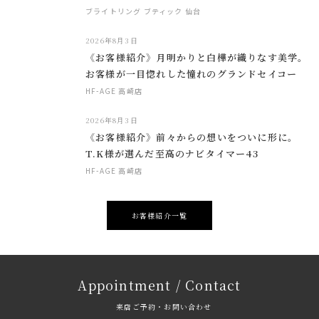
ブライトリング ブティック 仙台
2026年8月3日
《お客様紹介》月明かりと白樺が織りなす美学。
お客様が一目惚れした憧れのグランドセイコー
HF-AGE 高崎店
2026年8月3日
《お客様紹介》前々からの想いをついに形に。
T.K様が選んだ至高のナビタイマー43
HF-AGE 高崎店
お客様紹介一覧
Appointment / Contact
来店ご予約・お問い合わせ