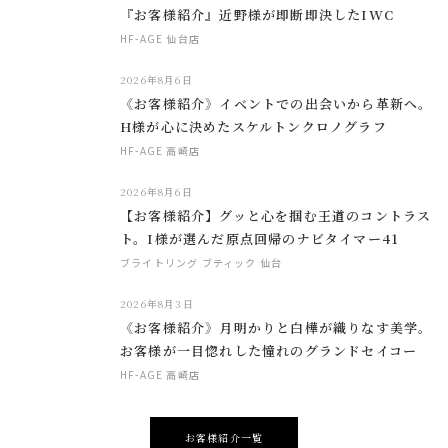
『お客様紹介』近野様が即断即決したIWC
HF-AGE 仙台店
2026年8月6日
《お客様紹介》イベントでの出会いから革新へ。
H様が心に決めたスケルトンクロノグラフ
HF-AGE 高崎店
2026年8月6日
【お客様紹介】グッと心を掴む王道のコントラス
ト。I様が選んだ原点回帰のナビタイマー41
ブライトリング ブティック 仙台
2026年8月3日
《お客様紹介》月明かりと白樺が織りなす美学。
お客様が一目惚れした憧れのグランドセイコー
HF-AGE 高崎店
お客様紹介一覧