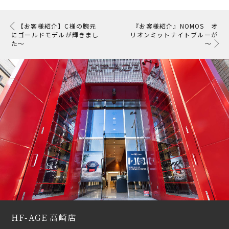
【お客様紹介】C様の腕元
『お客様紹介』NOMOS オ
にゴールドモデルが輝きまし
リオンミットナイトブルーが
た〜
～
HF-AGE 高崎店