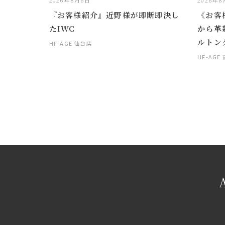
2026年8月6日
2026年
『お客様紹介』近野様が即断即決し
《お客
たIWC
から革
ルトン
HF-AGE 仙台店
HF-AGE