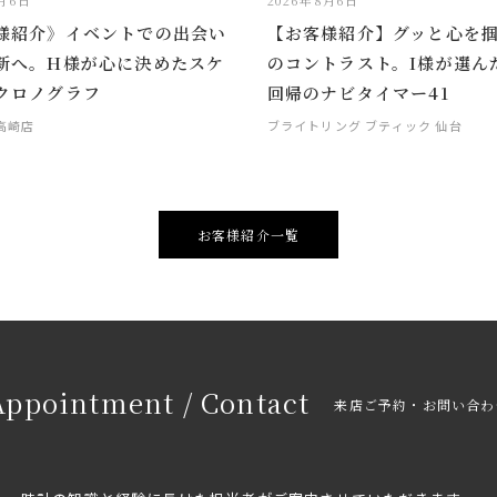
8月6日
2026年8月6日
様紹介》イベントでの出会い
【お客様紹介】グッと心を
新へ。H様が心に決めたスケ
のコントラスト。I様が選ん
クロノグラフ
回帰のナビタイマー41
 高崎店
ブライトリング ブティック 仙台
お客様紹介一覧
Appointment / Contact
来店ご予約・お問い合わ