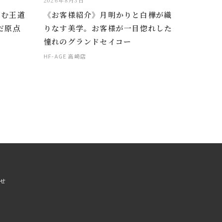
2026年8月3日
掴む王道
《お客様紹介》月明かりと白樺が織
だ原点
りなす美学。お客様が一目惚れした
憧れのグランドセイコー
HF-AGE 高崎店
せ