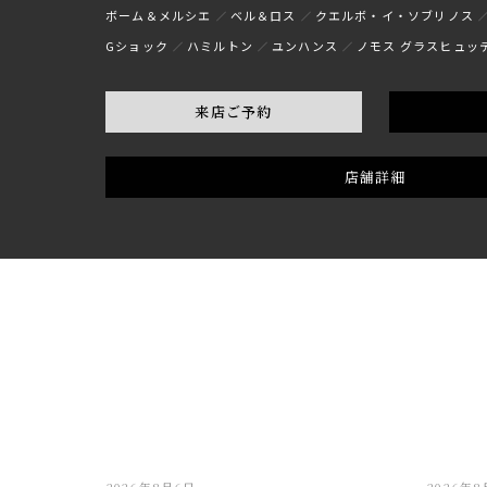
ボーム＆メルシエ
ベル＆ロス
クエルボ・イ・ソブリノス
Gショック
ハミルトン
ユンハンス
ノモス グラスヒュッ
来店ご予約
店舗詳細