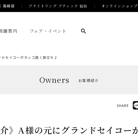
E 高崎店
ブライトリング ブティック 仙台
オンラインショップ
店舗案内
フェア・イベント
ンドセイコーがカッコ良く旅立ち♪
Owners
お客様紹介
SHARE
介》A様の元にグランドセイコー