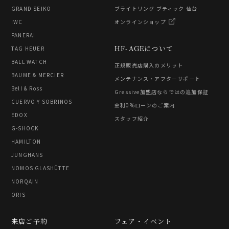
GRAND SEIKO
ブライトリング ブティック 仙台
IWC
オンラインショップ
PANERAI
HF-AGEについて
TAG HEUER
BALL WATCH
正規販売店購入のメリット
BAUME & MERCIER
メンテナンス・アフターサポート
Bell & Ross
Gressive加盟店ならではの追加保証
CUERVO Y SOBRINOS
金利0%ローンのご案内
EDOX
スタッフ紹介
G-SHOCK
HAMILTON
JUNGHANS
NOMOS GLASHÜTTE
NORQAIN
ORIS
来店ご予約
フェア・イベント