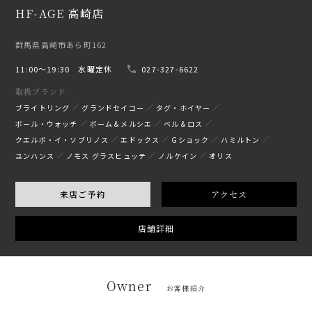
HF-AGE 高崎店
群馬県高崎市あら町162
11:00〜19:30 水曜定休
027-327-6622
取扱ブランド
ブライトリング
グランドセイコー
タグ・ホイヤー
ボール・ウォッチ
ボーム＆メルシエ
ベル＆ロス
クエルボ・イ・ソブリノス
エドックス
Gショック
ハミルトン
ユンハンス
ノモス グラスヒュッテ
ノルケイン
オリス
来店ご予約
アクセス
店舗詳細
Owner
お客様紹介