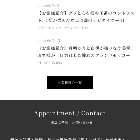
2026年8月6日
【お客様紹介】グッと心を掴む王道のコントラス
ト。I様が選んだ原点回帰のナビタイマー41
ブライトリング ブティック 仙台
2026年8月3日
《お客様紹介》月明かりと白樺が織りなす美学。
お客様が一目惚れした憧れのグランドセイコー
HF-AGE 高崎店
お客様紹介一覧
Appointment / Contact
来店ご予約・お問い合わせ
時計の知識と経験に長けた担当者がご案内させていただきます。