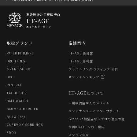
高級腕時計正規販売店
HF-AGE
エイチエフ・エイジ
取扱ブランド
店舗案内
PATEK PHILIPPE
HF-AGE 仙台店
BREITLING
HF-AGE 高崎店
GRAND SEIKO
ブライトリング ブティック 仙台
IWC
オンラインショップ
PANERAI
HF-AGEについて
TAG HEUER
BALL WATCH
正規販売店購入のメリット
BAUME & MERCIER
メンテナンス・アフターサポート
Bell & Ross
Gressive加盟店ならではの追加保証
CUERVO Y SOBRINOS
金利0%ローンのご案内
EDOX
スタッフ紹介