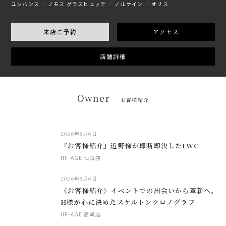
ユンハンス
ノモス グラスヒュッテ
ノルケイン
オリス
来店ご予約
アクセス
店舗詳細
Owner
お客様紹介
2026年8月6日
『お客様紹介』近野様が即断即決したIWC
HF-AGE 仙台店
2026年8月6日
《お客様紹介》イベントでの出会いから革新へ。
H様が心に決めたスケルトンクロノグラフ
HF-AGE 高崎店