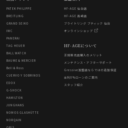
PATEK PHILIPPE
HF-AGE 仙台店
BREITLING
HF-AGE 高崎店
GRAND SEIKO
ブライトリング ブティック 仙台
IWC
オンラインショップ
PANERAI
HF-AGEについて
TAG HEUER
BALL WATCH
正規販売店購入のメリット
BAUME & MERCIER
メンテナンス・アフターサポート
Bell & Ross
Gressive加盟店ならではの追加保証
CUERVO Y SOBRINOS
金利0%ローンのご案内
EDOX
スタッフ紹介
G-SHOCK
HAMILTON
JUNGHANS
NOMOS GLASHÜTTE
NORQAIN
ORIS