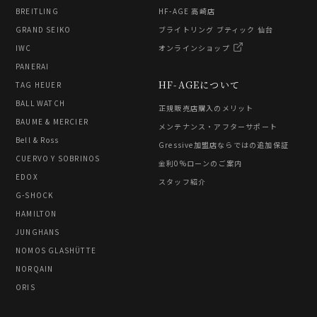
BREITLING
HF-AGE 高崎店
GRAND SEIKO
ブライトリング ブティック 仙台
IWC
オンラインショップ
PANERAI
HF-AGEについて
TAG HEUER
BALL WATCH
正規販売店購入のメリット
BAUME & MERCIER
メンテナンス・アフターサポート
Bell & Ross
Gressive加盟店ならではの追加保証
CUERVO Y SOBRINOS
金利0%ローンのご案内
EDOX
スタッフ紹介
G-SHOCK
HAMILTON
JUNGHANS
NOMOS GLASHÜTTE
NORQAIN
ORIS