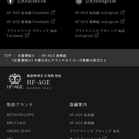
公式Facebook
公式Instagram
HF-AGE 仙台店 Facebook
HF-AGE 仙台店 Instagram
HF-AGE 高崎店 Facebook
HF-AGE 高崎店 Instagram
ブライトリング ブティック 仙台
ブライトリング ブティック 仙台
Facebook
Instagram
TOP
お客様紹介
HF-AGE 高崎店
《お客様紹介》N様の元にグランドセイコーが素敵な旅立ち♪
高級腕時計正規販売店
HF-AGE
エイチエフ・エイジ
取扱ブランド
店舗案内
PATEK PHILIPPE
HF-AGE 仙台店
BREITLING
HF-AGE 高崎店
GRAND SEIKO
ブライトリング ブティック 仙台
IWC
オンラインショップ