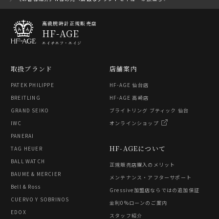
高級腕時計正規販売店
HF-AGE
エイチエフ・エイジ
取扱ブランド
店舗案内
PATEK PHILIPPE
HF-AGE 仙台店
BREITLING
HF-AGE 高崎店
GRAND SEIKO
ブライトリング ブティック 仙台
IWC
オンラインショップ
PANERAI
HF-AGEについて
TAG HEUER
BALL WATCH
正規販売店購入のメリット
BAUME & MERCIER
メンテナンス・アフターサポート
Bell & Ross
Gressive加盟店ならではの追加保証
CUERVO Y SOBRINOS
金利0%ローンのご案内
EDOX
スタッフ紹介