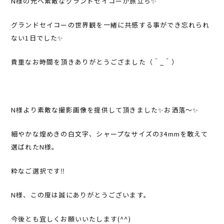
N様の元へ素敵なグランドセイコーが旅立ち✨
グランドセイコーの世界観を一緒に共感する事ができ忘れられ
ない1日でした✨
貴重なお時間を頂きありがとうござました（＾_＾）
N様より素敵な撮影画像を提供して頂きました✨お洒落〜✨
細やかな煌めきの白文字、シャープなサイズの34mmを敢えて
選ばれたN様。
粋なご選択です‼︎
N様、この度は誠にありがとうございます。
今後とも宜しくお願いいたします(^^)