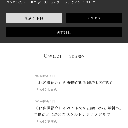
ユンハンス
ノモス グラスヒュッテ
ノルケイン
オリス
来店ご予約
アクセス
店舗詳細
Owner
お客様紹介
2026年8月6日
『お客様紹介』近野様が即断即決したIWC
HF-AGE 仙台店
2026年8月6日
《お客様紹介》イベントでの出会いから革新へ。
H様が心に決めたスケルトンクロノグラフ
HF-AGE 高崎店