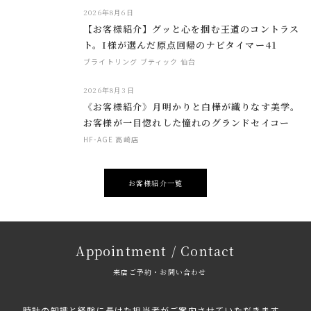
2026年8月6日
【お客様紹介】グッと心を掴む王道のコントラス
ト。I様が選んだ原点回帰のナビタイマー41
ブライトリング ブティック 仙台
2026年8月3日
《お客様紹介》月明かりと白樺が織りなす美学。
お客様が一目惚れした憧れのグランドセイコー
HF-AGE 高崎店
お客様紹介一覧
Appointment / Contact
来店ご予約・お問い合わせ
時計の知識と経験に長けた担当者がご案内させていただきます。