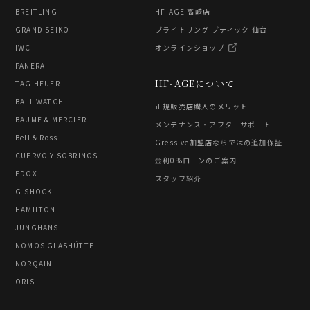
BREITLING
HF-AGE 高崎店
GRAND SEIKO
ブライトリング ブティック 仙台
IWC
オンラインショップ
PANERAI
HF-AGEについて
TAG HEUER
BALL WATCH
正規販売店購入のメリット
BAUME & MERCIER
メンテナンス・アフターサポート
Bell & Ross
Gressive加盟店ならではの追加保証
CUERVO Y SOBRINOS
金利0%ローンのご案内
EDOX
スタッフ紹介
G-SHOCK
HAMILTON
JUNGHANS
NOMOS GLASHÜTTE
NORQAIN
ORIS