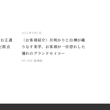
2026年8月3日
掴む王道
《お客様紹介》月明かりと白樺が織
だ原点
りなす美学。お客様が一目惚れした
憧れのグランドセイコー
HF-AGE 高崎店