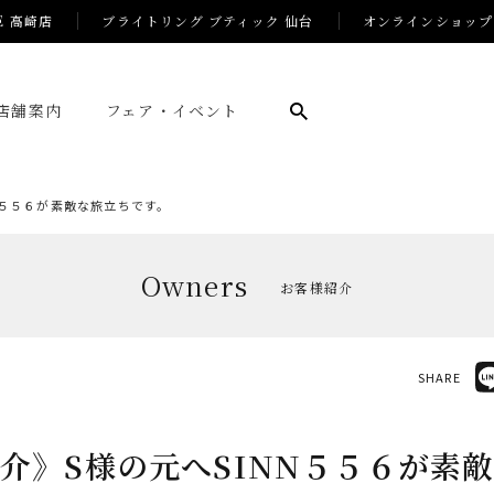
E 高崎店
ブライトリング ブティック 仙台
オンラインショップ
店舗案内
フェア・イベント
N５５６が素敵な旅立ちです。
Owners
お客様紹介
SHARE
介》S様の元へSINN５５６が素