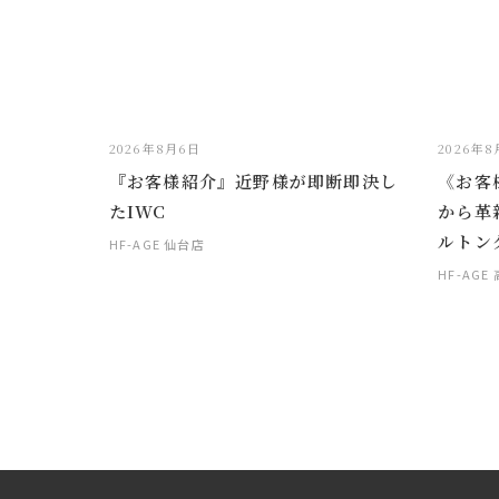
2026年8月6日
2026年
『お客様紹介』近野様が即断即決し
《お客
たIWC
から革
ルトン
HF-AGE 仙台店
HF-AGE