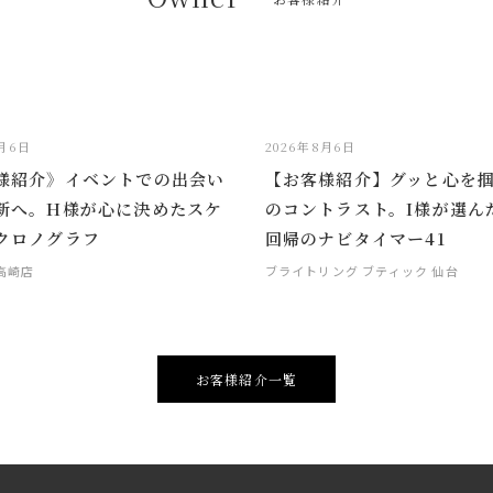
8月6日
2026年8月6日
様紹介》イベントでの出会い
【お客様紹介】グッと心を
新へ。H様が心に決めたスケ
のコントラスト。I様が選ん
クロノグラフ
回帰のナビタイマー41
 高崎店
ブライトリング ブティック 仙台
お客様紹介一覧