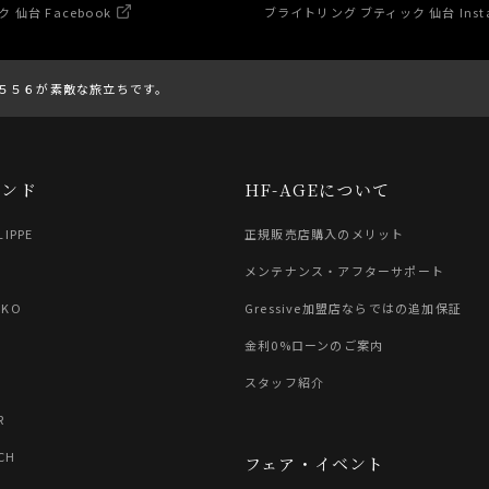
仙台 Facebook
ブライトリング ブティック 仙台 Inst
N５５６が素敵な旅立ちです。
ランド
HF-AGEについて
LIPPE
正規販売店購入のメリット
G
メンテナンス・アフターサポート
IKO
Gressive加盟店ならではの追加保証
金利0%ローンのご案内
スタッフ紹介
R
CH
フェア・イベント