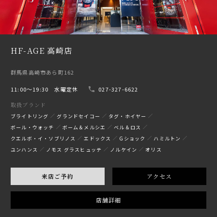
HF-AGE 高崎店
群馬県高崎市あら町162
11:00〜19:30 水曜定休
027-327-6622
取扱ブランド
ブライトリング
グランドセイコー
タグ・ホイヤー
ボール・ウォッチ
ボーム＆メルシエ
ベル＆ロス
クエルボ・イ・ソブリノス
エドックス
Gショック
ハミルトン
ユンハンス
ノモス グラスヒュッテ
ノルケイン
オリス
来店ご予約
アクセス
店舗詳細