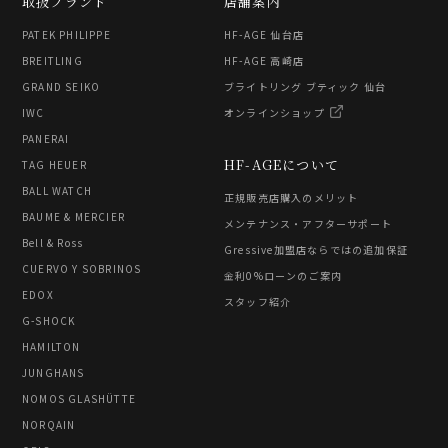
取扱ブランド
店舗案内
PATEK PHILIPPE
HF-AGE 仙台店
BREITLING
HF-AGE 高崎店
GRAND SEIKO
ブライトリング ブティック 仙台
IWC
オンラインショップ
PANERAI
HF-AGEについて
TAG HEUER
BALL WATCH
正規販売店購入のメリット
BAUME & MERCIER
メンテナンス・アフターサポート
Bell & Ross
Gressive加盟店ならではの追加保証
CUERVO Y SOBRINOS
金利0%ローンのご案内
EDOX
スタッフ紹介
G-SHOCK
HAMILTON
JUNGHANS
NOMOS GLASHÜTTE
NORQAIN