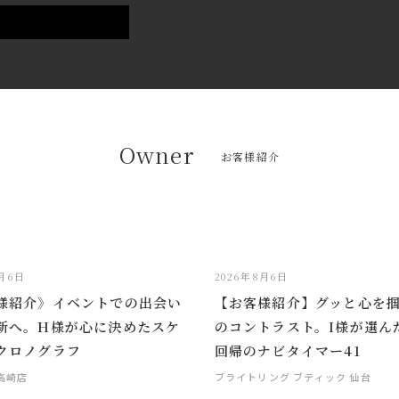
Owner
お客様紹介
8月6日
2026年8月6日
様紹介》イベントでの出会い
【お客様紹介】グッと心を
新へ。H様が心に決めたスケ
のコントラスト。I様が選ん
クロノグラフ
回帰のナビタイマー41
 高崎店
ブライトリング ブティック 仙台