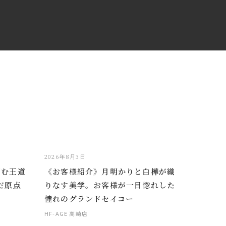
2026年8月3日
掴む王道
《お客様紹介》月明かりと白樺が織
だ原点
りなす美学。お客様が一目惚れした
憧れのグランドセイコー
HF-AGE 高崎店