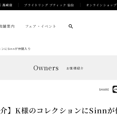
E 高崎店
ブライトリング ブティック 仙台
オンラインショップ
店舗案内
フェア・イベント
ンにSinnが仲間入り
Owners
お客様紹介
SHARE
介】K様のコレクションにSinn