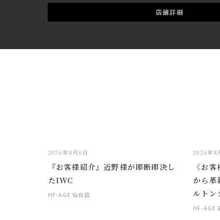
店舗詳細
2026年8月6日
2026年
『お客様紹介』近野様が即断即決し
《お客
たIWC
から革
ルトン
HF-AGE 仙台店
HF-AGE