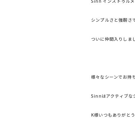
Sinn インストゥル
シンプルさと強靭さで
ついに仲間入りしま
様々なシーンでお持
Sinnはアクティブ
K様いつもありがと