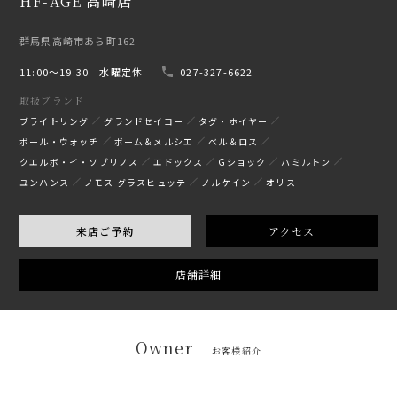
HF-AGE 高崎店
群馬県高崎市あら町162
11:00〜19:30 水曜定休
027-327-6622
取扱ブランド
ブライトリング
グランドセイコー
タグ・ホイヤー
ボール・ウォッチ
ボーム＆メルシエ
ベル＆ロス
クエルボ・イ・ソブリノス
エドックス
Gショック
ハミルトン
ユンハンス
ノモス グラスヒュッテ
ノルケイン
オリス
来店ご予約
アクセス
店舗詳細
Owner
お客様紹介