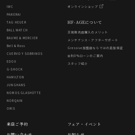
IWC
オンラインショップ
PANERAI
HF-AGEについて
TAG HEUER
BALL WATCH
正規販売店購入のメリット
BAUME & MERCIER
メンテナンス・アフターサポート
Bell & Ross
Gressive加盟店ならではの追加保証
CUERVO Y SOBRINOS
金利0%ローンのご案内
EDOX
スタッフ紹介
G-SHOCK
HAMILTON
JUNGHANS
NOMOS GLASHÜTTE
NORQAIN
ORIS
来店ご予約
フェア・イベント
お問い合わせ
お知らせ