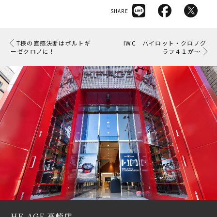
SHARE
T様の直感決断はポルトギ
IWC パイロット・クロノグ
ーゼクロノに！
ラフ４１が～
HF-AGE 高崎店