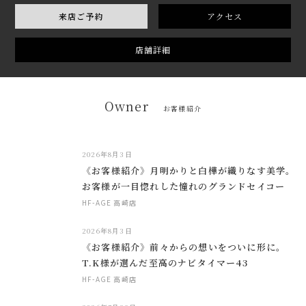
来店ご予約
アクセス
店舗詳細
Owner
お客様紹介
2026年8月3日
《お客様紹介》月明かりと白樺が織りなす美学。
お客様が一目惚れした憧れのグランドセイコー
HF-AGE 高崎店
2026年8月3日
《お客様紹介》前々からの想いをついに形に。
T.K様が選んだ至高のナビタイマー43
HF-AGE 高崎店