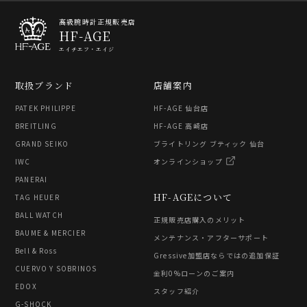
高級腕時計正規販売店
HF-AGE
エイチエフ・エイジ
取扱ブランド
店舗案内
PATEK PHILIPPE
HF-AGE 仙台店
BREITLING
HF-AGE 高崎店
GRAND SEIKO
ブライトリング ブティック 仙台
IWC
オンラインショップ
PANERAI
HF-AGEについて
TAG HEUER
BALL WATCH
正規販売店購入のメリット
BAUME & MERCIER
メンテナンス・アフターサポート
Bell & Ross
Gressive加盟店ならではの追加保証
CUERVO Y SOBRINOS
金利0%ローンのご案内
EDOX
スタッフ紹介
G-SHOCK