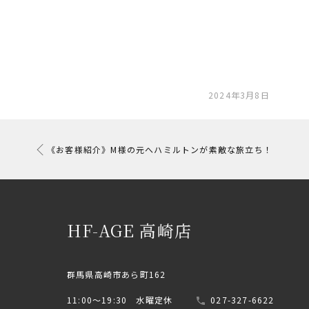
2024年3月8日
《お客様紹介》M様の元へハミルトンが素敵な旅立ち！
HF-AGE 高崎店
群馬県高崎市あら町162
11:00〜19:30 水曜定休
027-327-6622