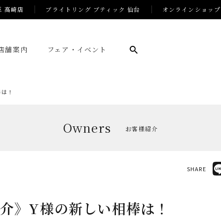
E 高崎店
ブライトリング ブティック 仙台
オンラインショップ
店舗案内
フェア・イベント
棒は！
Owners
お客様紹介
SHARE
介》Y様の新しい相棒は！