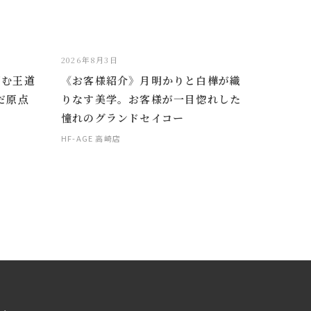
2026年8月3日
掴む王道
《お客様紹介》月明かりと白樺が織
だ原点
りなす美学。お客様が一目惚れした
憧れのグランドセイコー
HF-AGE 高崎店