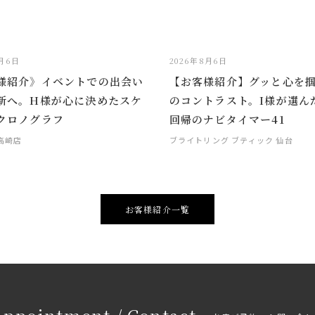
8月6日
2026年8月6日
様紹介》イベントでの出会い
【お客様紹介】グッと心を
新へ。H様が心に決めたスケ
のコントラスト。I様が選ん
クロノグラフ
回帰のナビタイマー41
 高崎店
ブライトリング ブティック 仙台
お客様紹介一覧