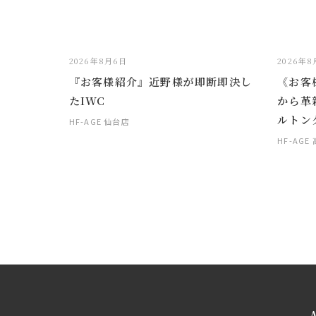
2026年8月6日
2026年
『お客様紹介』近野様が即断即決し
《お客
たIWC
から革
ルトン
HF-AGE 仙台店
HF-AGE