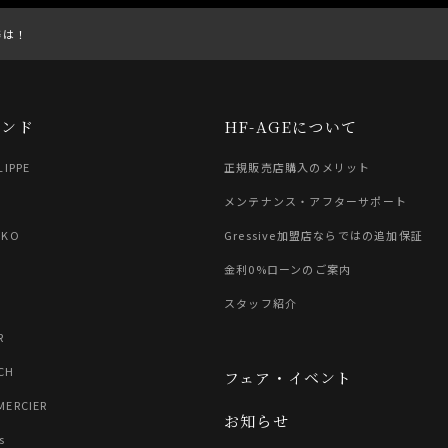
棒は！
ランド
HF-AGEについて
LIPPE
正規販売店購入のメリット
G
メンテナンス・アフターサポート
IKO
Gressive加盟店ならではの追加保証
金利0%ローンのご案内
スタッフ紹介
R
CH
フェア・イベント
MERCIER
お知らせ
s