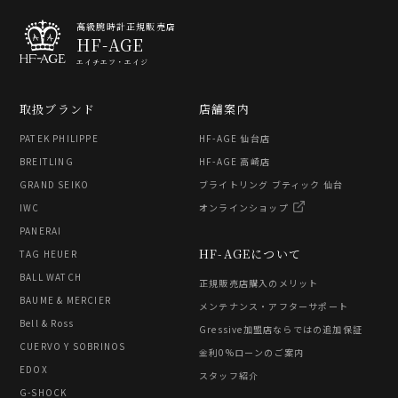
高級腕時計正規販売店
HF-AGE
エイチエフ・エイジ
取扱ブランド
店舗案内
PATEK PHILIPPE
HF-AGE 仙台店
BREITLING
HF-AGE 高崎店
GRAND SEIKO
ブライトリング ブティック 仙台
IWC
オンラインショップ
PANERAI
HF-AGEについて
TAG HEUER
BALL WATCH
正規販売店購入のメリット
BAUME & MERCIER
メンテナンス・アフターサポート
Bell & Ross
Gressive加盟店ならではの追加保証
CUERVO Y SOBRINOS
金利0%ローンのご案内
EDOX
スタッフ紹介
G-SHOCK