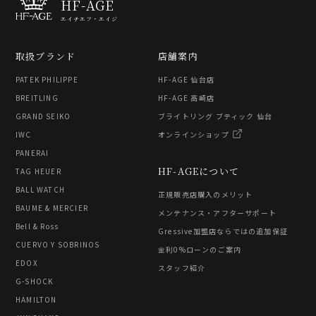
HF-AGE
エイチエフ・エイジ
取扱ブランド
店舗案内
PATEK PHILIPPE
HF-AGE 仙台店
BREITLING
HF-AGE 高崎店
GRAND SEIKO
ブライトリング ブティック 仙台
IWC
オンラインショップ
PANERAI
HF-AGEについて
TAG HEUER
BALL WATCH
正規販売店購入のメリット
BAUME & MERCIER
メンテナンス・アフターサポート
Bell & Ross
Gressive加盟店ならではの追加保証
CUERVO Y SOBRINOS
金利0%ローンのご案内
EDOX
スタッフ紹介
G-SHOCK
HAMILTON