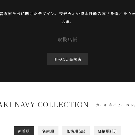
冒険家たちに向けたデザイン。夜光表示や防水性能の高さを備えたウ
活躍。
取扱店舗
HF-AGE 高崎店
KI NAVY COLLECTION
カーキ ネイビー コ
新着順
名前順
価格順(高)
価格順(低)