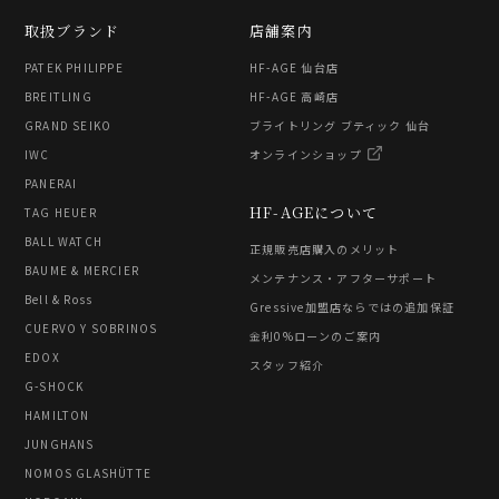
取扱ブランド
店舗案内
PATEK PHILIPPE
HF-AGE 仙台店
BREITLING
HF-AGE 高崎店
GRAND SEIKO
ブライトリング ブティック 仙台
IWC
オンラインショップ
PANERAI
HF-AGEについて
TAG HEUER
BALL WATCH
正規販売店購入のメリット
BAUME & MERCIER
メンテナンス・アフターサポート
Bell & Ross
Gressive加盟店ならではの追加保証
CUERVO Y SOBRINOS
金利0%ローンのご案内
EDOX
スタッフ紹介
G-SHOCK
HAMILTON
JUNGHANS
NOMOS GLASHÜTTE