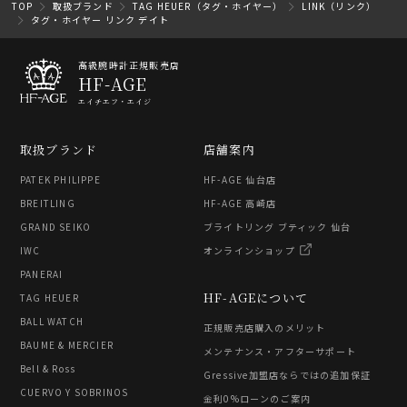
TOP
取扱ブランド
TAG HEUER（タグ・ホイヤー）
LINK（リンク）
タグ・ホイヤー リンク デイト
高級腕時計正規販売店
HF-AGE
エイチエフ・エイジ
取扱ブランド
店舗案内
PATEK PHILIPPE
HF-AGE 仙台店
BREITLING
HF-AGE 高崎店
GRAND SEIKO
ブライトリング ブティック 仙台
IWC
オンラインショップ
PANERAI
HF-AGEについて
TAG HEUER
BALL WATCH
正規販売店購入のメリット
BAUME & MERCIER
メンテナンス・アフターサポート
Bell & Ross
Gressive加盟店ならではの追加保証
CUERVO Y SOBRINOS
金利0%ローンのご案内