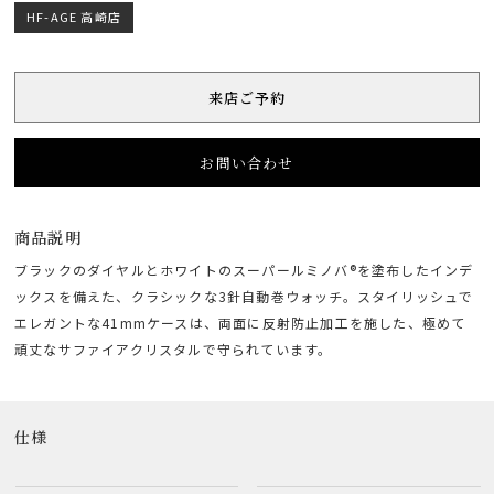
HF-AGE 高崎店
来店ご予約
お問い合わせ
商品説明
ブラックのダイヤルとホワイトのスーパールミノバ®を塗布したインデ
ックスを備えた、クラシックな3針自動巻ウォッチ。スタイリッシュで
エレガントな41mmケースは、両面に反射防止加工を施した、極めて
頑丈なサファイアクリスタルで守られています。
仕様