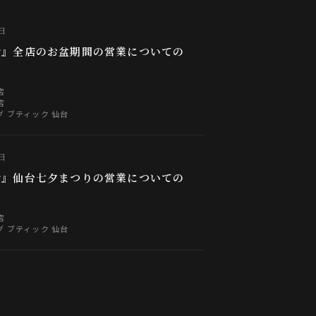
0日
せ』全店のお盆期間の営業についての
店
店
 ブティック 仙台
4日
せ』仙台七夕まつりの営業についての
店
 ブティック 仙台