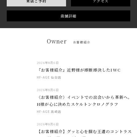
来店ご予約
アクセス
店舗詳細
Owner
お客様紹介
2026年8月6日
『お客様紹介』近野様が即断即決したIWC
HF-AGE 仙台店
2026年8月6日
《お客様紹介》イベントでの出会いから革新へ。
H様が心に決めたスケルトンクロノグラフ
HF-AGE 高崎店
2026年8月6日
【お客様紹介】グッと心を掴む王道のコントラス