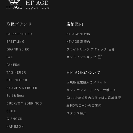
HF-AGE
エイチエフ・エイジ
取扱ブランド
店舗案内
PATEK PHILIPPE
HF-AGE 仙台店
BREITLING
HF-AGE 高崎店
GRAND SEIKO
ブライトリング ブティック 仙台
IWC
オンラインショップ
PANERAI
HF-AGEについて
TAG HEUER
BALL WATCH
正規販売店購入のメリット
BAUME & MERCIER
メンテナンス・アフターサポート
Bell & Ross
Gressive加盟店ならではの追加保証
CUERVO Y SOBRINOS
金利0%ローンのご案内
EDOX
スタッフ紹介
G-SHOCK
HAMILTON