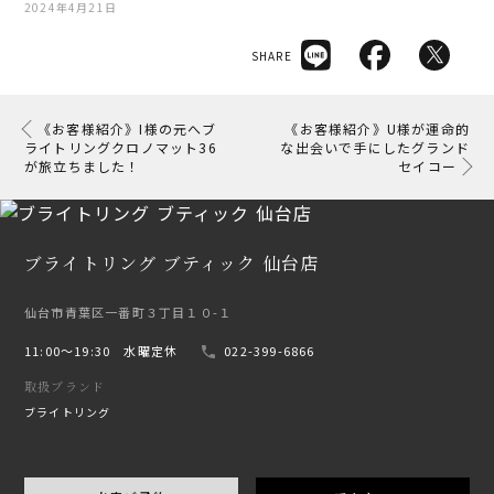
2024年4月21日
SHARE
《お客様紹介》I様の元へブ
《お客様紹介》U様が運命的
ライトリングクロノマット36
な出会いで手にしたグランド
が旅立ちました！
セイコー
ブライトリング ブティック 仙台店
仙台市青葉区一番町３丁目１０-１
11:00〜19:30 水曜定休
022-399-6866
取扱ブランド
ブライトリング