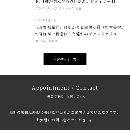
ト。I様が選んだ原点回帰のナビタイマー41
ブライトリング ブティック 仙台
2026年8月3日
《お客様紹介》月明かりと白樺が織りなす美学。
お客様が一目惚れした憧れのグランドセイコー
HF-AGE 高崎店
お客様紹介一覧
Appointment / Contact
来店ご予約・お問い合わせ
時計の知識と経験に長けた担当者がご案内させていただきます。
お気軽にお問い合わせください。