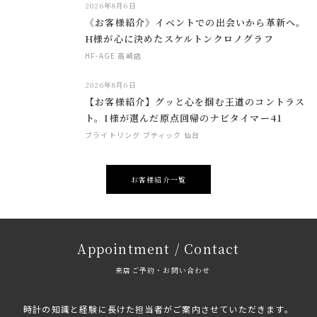
2026年8月6日
《お客様紹介》イベントでの出会いから革新へ。
H様が心に決めたスケルトンクロノグラフ
HF-AGE 高崎店
2026年8月6日
【お客様紹介】グッと心を掴む王道のコントラス
ト。I様が選んだ原点回帰のナビタイマー41
ブライトリング ブティック 仙台
お客様紹介一覧
Appointment / Contact
来店ご予約・お問い合わせ
時計の知識と経験に長けた担当者がご案内させていただきます。