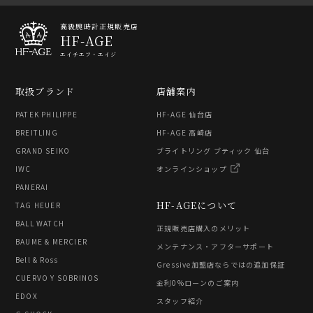
高級腕時計正規販売店
HF-AGE
エイチエフ・エイジ
取扱ブランド
店舗案内
PATEK PHILIPPE
HF-AGE 仙台店
BREITLING
HF-AGE 高崎店
GRAND SEIKO
ブライトリング ブティック 仙台
IWC
オンラインショップ
PANERAI
HF-AGEについて
TAG HEUER
BALL WATCH
正規販売店購入のメリット
BAUME & MERCIER
メンテナンス・アフターサポート
Bell & Ross
Gressive加盟店ならではの追加保証
CUERVO Y SOBRINOS
金利0%ローンのご案内
EDOX
スタッフ紹介