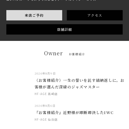
来店ご予約
アクセス
店舗詳細
Owner
お客様紹介
2026年8月9日
《お客様紹介》一生の誓いを託す結納返しに。お
客様が選んだ深緑のジャズマスター
HF-AGE 高崎店
2026年8月6日
『お客様紹介』近野様が即断即決したIWC
HF-AGE 仙台店