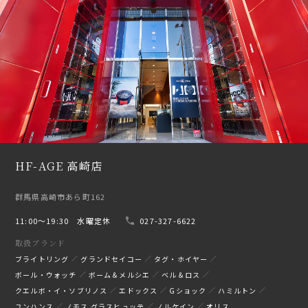
HF-AGE 高崎店
群馬県高崎市あら町162
11:00〜19:30 水曜定休
027-327-6622
取扱ブランド
ブライトリング
グランドセイコー
タグ・ホイヤー
ボール・ウォッチ
ボーム＆メルシエ
ベル＆ロス
クエルボ・イ・ソブリノス
エドックス
Gショック
ハミルトン
ユンハンス
ノモス グラスヒュッテ
ノルケイン
オリス