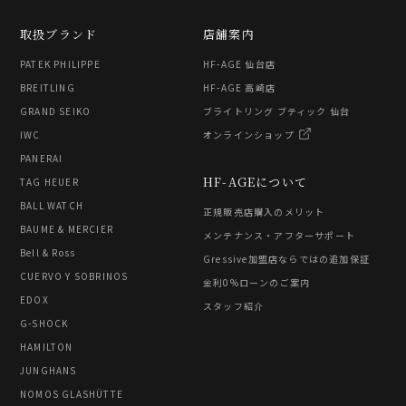
取扱ブランド
店舗案内
PATEK PHILIPPE
HF-AGE 仙台店
BREITLING
HF-AGE 高崎店
GRAND SEIKO
ブライトリング ブティック 仙台
IWC
オンラインショップ
PANERAI
HF-AGEについて
TAG HEUER
BALL WATCH
正規販売店購入のメリット
BAUME & MERCIER
メンテナンス・アフターサポート
Bell & Ross
Gressive加盟店ならではの追加保証
CUERVO Y SOBRINOS
金利0%ローンのご案内
EDOX
スタッフ紹介
G-SHOCK
HAMILTON
JUNGHANS
NOMOS GLASHÜTTE