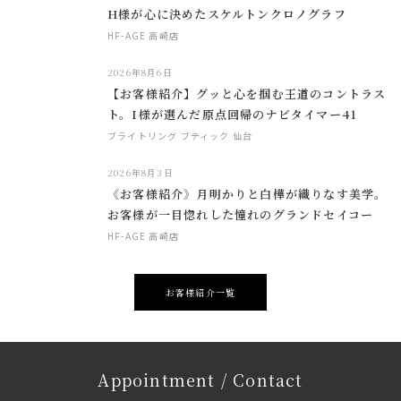
H様が心に決めたスケルトンクロノグラフ
HF-AGE 高崎店
2026年8月6日
【お客様紹介】グッと心を掴む王道のコントラス
ト。I様が選んだ原点回帰のナビタイマー41
ブライトリング ブティック 仙台
2026年8月3日
《お客様紹介》月明かりと白樺が織りなす美学。
お客様が一目惚れした憧れのグランドセイコー
HF-AGE 高崎店
お客様紹介一覧
Appointment / Contact