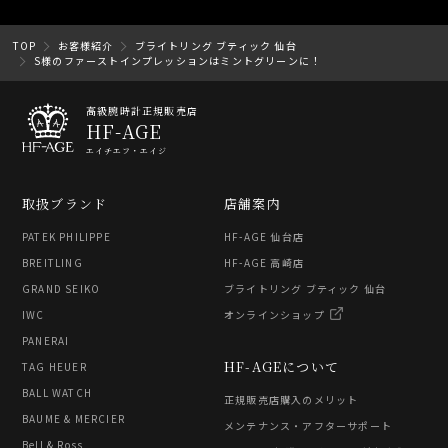
TOP
お客様紹介
ブライトリング ブティック 仙台
S様のファーストインプレッションはミントグリーンに！
高級腕時計正規販売店
HF-AGE
エイチエフ・エイジ
取扱ブランド
店舗案内
PATEK PHILIPPE
HF-AGE 仙台店
BREITLING
HF-AGE 高崎店
GRAND SEIKO
ブライトリング ブティック 仙台
IWC
オンラインショップ
PANERAI
HF-AGEについて
TAG HEUER
BALL WATCH
正規販売店購入のメリット
BAUME & MERCIER
メンテナンス・アフターサポート
Bell & Ross