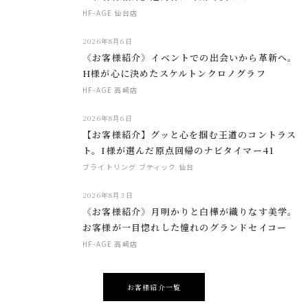
HF-AGE 仙台店
2026年8月6日
《お客様紹介》イベントでの出会いから革新へ。
H様が心に決めたスケルトンクロノグラフ
HF-AGE 高崎店
2026年8月6日
【お客様紹介】グッと心を掴む王道のコントラス
ト。I様が選んだ原点回帰のナビタイマー41
ブライトリング ブティック 仙台
2026年8月3日
《お客様紹介》月明かりと白樺が織りなす美学。
お客様が一目惚れした憧れのグランドセイコー
HF-AGE 高崎店
お客様紹介一覧