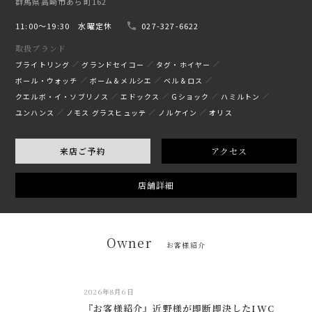
群馬県高崎市あら町162
11:00〜19:30 水曜定休
027-327-6622
取扱ブランド
ブライトリング
グランドセイコー
タグ・ホイヤー
ボール・ウォッチ
ボーム＆メルシエ
ベル＆ロス
クエルボ・イ・ソブリノス
エドックス
Gショック
ハミルトン
ユンハンス
ノモス グラスヒュッテ
ノルケイン
オリス
来店ご予約
アクセス
店舗詳細
Owner
お客様紹介
2026年8月6日
『お客様紹介』近野様が即断即決したIWC