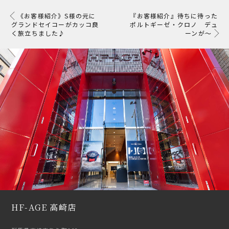
《お客様紹介》S様の元に
『お客様紹介』待ちに待った
グランドセイコーがカッコ良
ポルトギーゼ・クロノ デュ
く旅立ちました♪
ーンが～
HF-AGE 高崎店