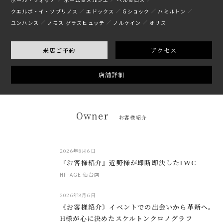
クエルボ・イ・ソブリノス
エドックス
Gショック
ハミルトン
ユンハンス
ノモス グラスヒュッテ
ノルケイン
オリス
来店ご予約
アクセス
店舗詳細
Owner
お客様紹介
2026年8月6日
『お客様紹介』近野様が即断即決したIWC
HF-AGE 仙台店
2026年8月6日
《お客様紹介》イベントでの出会いから革新へ。
H様が心に決めたスケルトンクロノグラフ