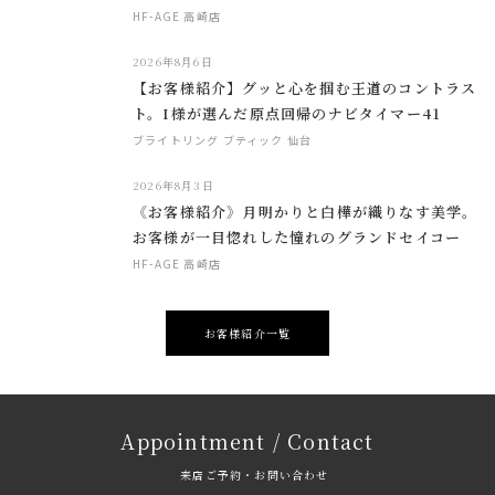
HF-AGE 高崎店
2026年8月6日
【お客様紹介】グッと心を掴む王道のコントラス
ト。I様が選んだ原点回帰のナビタイマー41
ブライトリング ブティック 仙台
2026年8月3日
《お客様紹介》月明かりと白樺が織りなす美学。
お客様が一目惚れした憧れのグランドセイコー
HF-AGE 高崎店
お客様紹介一覧
Appointment / Contact
来店ご予約・お問い合わせ