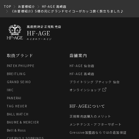
TOP
お客様紹介
HF-AGE 高崎店
《お客様紹介》S様の元にグランドセイコーがカッコ良く旅立ちました♪
高級腕時計正規販売店
HF-AGE
エイチエフ・エイジ
取扱ブランド
店舗案内
PATEK PHILIPPE
HF-AGE 仙台店
BREITLING
HF-AGE 高崎店
GRAND SEIKO
ブライトリング ブティック 仙台
IWC
オンラインショップ
PANERAI
HF-AGEについて
TAG HEUER
BALL WATCH
正規販売店購入のメリット
BAUME & MERCIER
メンテナンス・アフターサポート
Bell & Ross
Gressive加盟店ならではの追加保証
CUERVO Y SOBRINOS