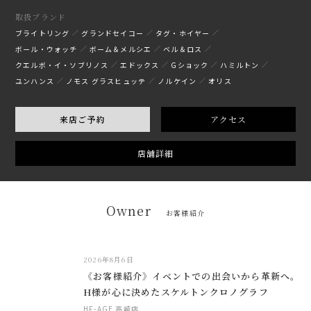
取扱ブランド
ブライトリング
グランドセイコー
タグ・ホイヤー
ボール・ウォッチ
ボーム＆メルシエ
ベル＆ロス
クエルボ・イ・ソブリノス
エドックス
Gショック
ハミルトン
ユンハンス
ノモス グラスヒュッテ
ノルケイン
オリス
来店ご予約
アクセス
店舗詳細
Owner
お客様紹介
2026年8月6日
《お客様紹介》イベントでの出会いから革新へ。
H様が心に決めたスケルトンクロノグラフ
HF-AGE 高崎店