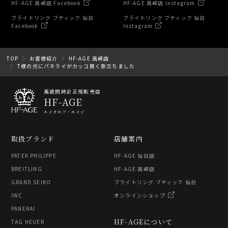
HF-AGE 高崎店 Facebook
HF-AGE 高崎店 Instagram
ブライトリング ブティック 仙台
ブライトリング ブティック 仙台
Facebook
Instagram
TOP
お客様紹介
HF-AGE 高崎店
T様の元にパネライがカッコ良く旅立ちました
高級腕時計正規販売店
HF-AGE
エイチエフ・エイジ
取扱ブランド
店舗案内
PATEK PHILIPPE
HF-AGE 仙台店
BREITLING
HF-AGE 高崎店
GRAND SEIKO
ブライトリング ブティック 仙台
IWC
オンラインショップ
PANERAI
HF-AGEについて
TAG HEUER