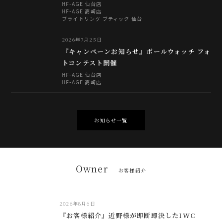
HF-AGE 仙台店
HF-AGE 高崎店
ブライトリング ブティック 仙台
2026年7月25日
『キャンペーンお知らせ』ボールウォッチ フォ
トコンテスト開催
HF-AGE 仙台店
HF-AGE 高崎店
お知らせ一覧
Owner
お客様紹介
2026年8月6日
『お客様紹介』近野様が即断即決したIWC