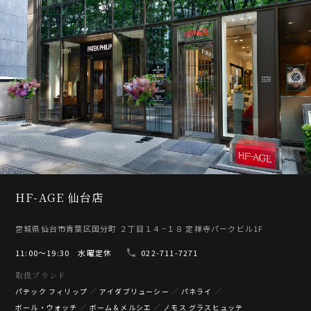
HF-AGE 仙台店
宮城県仙台市青葉区国分町 ２丁目１４−１８ 定禅寺パークビル1F
11:00〜19:30 水曜定休
022-711-7271
取扱ブランド
パテック フィリップ
アイダブリューシー
パネライ
ボール・ウォッチ
ボーム＆メルシエ
ノモス グラスヒュッテ