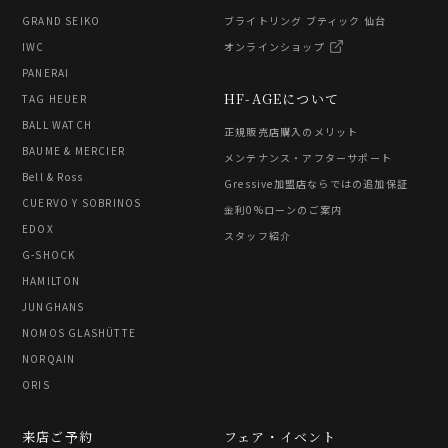
GRAND SEIKO
ブライトリング ブティック 仙台
IWC
オンラインショップ
PANERAI
HF-AGEについて
TAG HEUER
BALL WATCH
正規販売店購入のメリット
BAUME & MERCIER
メンテナンス・アフターサポート
Bell & Ross
Gressive加盟店ならではの追加保証
CUERVO Y SOBRINOS
金利0%ローンのご案内
EDOX
スタッフ紹介
G-SHOCK
HAMILTON
JUNGHANS
NOMOS GLASHÜTTE
NORQAIN
ORIS
来店ご予約
フェア・イベント