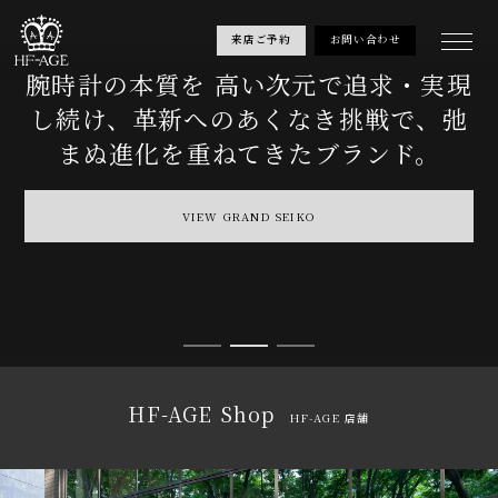
来店ご予約
お問い合わせ
腕時計の本質を
時を超越した
高い次元で追求・実現
し続け、
パテック フィリップの世界
革新へのあくなき挑戦で、
弛
まぬ進化を重ねてきたブランド。
数々の専門家が世界最高と認めるタイムピースを開発し続けるパテックフィリッ
プ。
ぜひ東北唯一の取扱店でパテックフィリップの世界をご体験ください。
VIEW GRAND SEIKO
VIEW PATEK PHILIPPE
VIEW BREITLING
HF-AGE Shop
HF-AGE 店舗