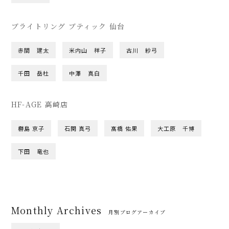
ブライトリング ブティック 仙台
赤間 建太
米内山 祥子
古川 紗弓
千田 岳杜
中澤 真白
HF-AGE 高崎店
橳島 京子
石関 真弓
髙橋 佑果
大工原 千博
下田 竜也
Monthly Archives
月別ブログアーカイブ