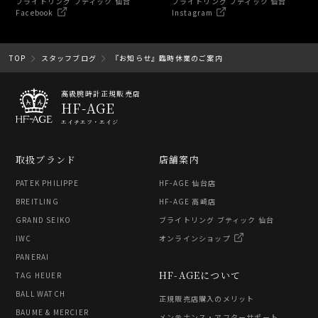
ブライトリング ブティック 仙台
ブライトリング ブティック 仙台
Facebook
Instagram
TOP
スタッフブログ
『お知らせ』臨時休業のご案内
高級腕時計正規販売店
HF-AGE
エイチエフ・エイジ
取扱ブランド
店舗案内
PATEK PHILIPPE
HF-AGE 仙台店
BREITLING
HF-AGE 高崎店
GRAND SEIKO
ブライトリング ブティック 仙台
IWC
オンラインショップ
PANERAI
HF-AGEについて
TAG HEUER
BALL WATCH
正規販売店購入のメリット
BAUME & MERCIER
メンテナンス・アフターサポート