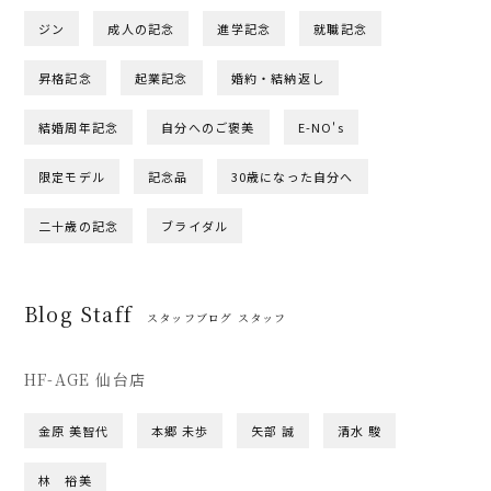
ジン
成人の記念
進学記念
就職記念
昇格記念
起業記念
婚約・結納返し
結婚周年記念
自分へのご褒美
E-NO's
限定モデル
記念品
30歳になった自分へ
二十歳の記念
ブライダル
Blog Staff
スタッフブログ スタッフ
HF-AGE 仙台店
金原 美智代
本郷 未歩
矢部 誠
清水 駿
林 裕美