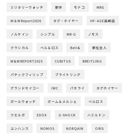
ミリタリーウォッチ
新作
モナコ
MRG
W＆WReport2026
タグ・ホイヤー
HF-AGE高崎店
ノルケイン
シンプル
MR-G
ノモス
クラシカル
ベル＆ロス
Bell&
新社会人
W&WREPORT2025
CUBITUS
BREITLING
パテックフィリップ
ブライトリング
グランドセイコー
IWC
パネライ
タグホイヤー
ボールウォッチ
ボーム＆メルシェ
ベルロス
クエルボ
EDOX
G-SHOCK
ハミルトン
ユンハンス
NOMOS
NORQAIN
ORIS