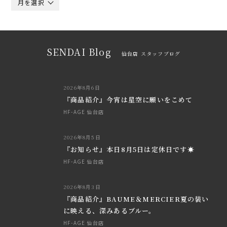
月を選択
SENDAI Blog
仙台店 スタッフブログ
2026年8月6日
『商品紹介』今宵は星空に願いをこめて
HF-AGE 仙台店
2026年8月5日
『お知らせ』本日8月5日は定休日です☀
HF-AGE 仙台店
2026年8月3日
『商品紹介』BAUME＆MERCIER夏の装い
に映える、深みあるブルー。
HF-AGE 仙台店