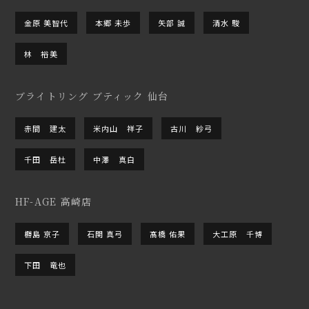
金原 美智代
本郷 未歩
矢部 誠
清水 駿
林 裕美
ブライトリング ブティック 仙台
赤間 建太
米内山 祥子
古川 紗弓
千田 岳杜
中澤 真白
HF-AGE 高崎店
橳島 京子
石関 真弓
髙橋 佑果
大工原 千博
下田 竜也