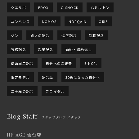
クエルボ
EDOX
G-SHOCK
ハミルトン
ユンハンス
NOMOS
NORQAIN
ORIS
ジン
成人の記念
進学記念
就職記念
昇格記念
起業記念
婚約・結納返し
結婚周年記念
自分へのご褒美
E-NO's
限定モデル
記念品
30歳になった自分へ
二十歳の記念
ブライダル
Blog Staff
スタッフブログ スタッフ
HF-AGE 仙台店