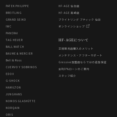
PATEK PHILIPPE
HF-AGE 仙台店
BREITLING
HF-AGE 高崎店
GRAND SEIKO
ブライトリング ブティック 仙台
IWC
オンラインショップ
PANERAI
HF-AGEについて
TAG HEUER
BALL WATCH
正規販売店購入のメリット
BAUME & MERCIER
メンテナンス・アフターサポート
Bell & Ross
Gressive加盟店ならではの追加保証
CUERVO Y SOBRINOS
金利0%ローンのご案内
EDOX
スタッフ紹介
G-SHOCK
HAMILTON
JUNGHANS
NOMOS GLASHÜTTE
NORQAIN
ORIS