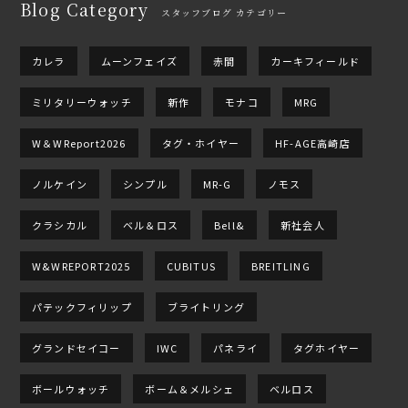
Blog Category
スタッフブログ カテゴリー
カレラ
ムーンフェイズ
赤間
カーキフィールド
ミリタリーウォッチ
新作
モナコ
MRG
W＆WReport2026
タグ・ホイヤー
HF-AGE高崎店
ノルケイン
シンプル
MR-G
ノモス
クラシカル
ベル＆ロス
Bell&
新社会人
W&WREPORT2025
CUBITUS
BREITLING
パテックフィリップ
ブライトリング
グランドセイコー
IWC
パネライ
タグホイヤー
ボールウォッチ
ボーム＆メルシェ
ベルロス