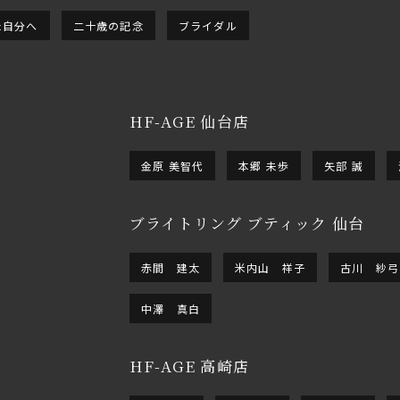
た自分へ
二十歳の記念
ブライダル
HF-AGE 仙台店
金原 美智代
本郷 未歩
矢部 誠
ブライトリング ブティック 仙台
赤間 建太
米内山 祥子
古川 紗弓
中澤 真白
HF-AGE 高崎店