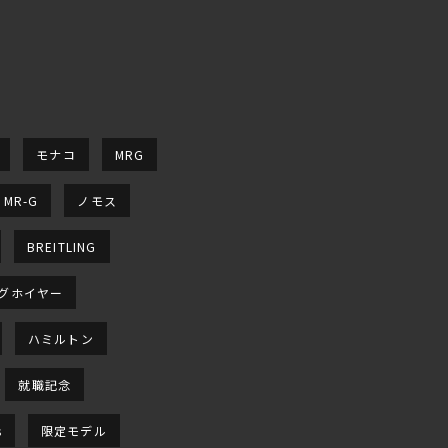
モナコ
MRG
MR-G
ノモス
BREITLING
グホイヤー
ハミルトン
就職記念
s
限定モデル