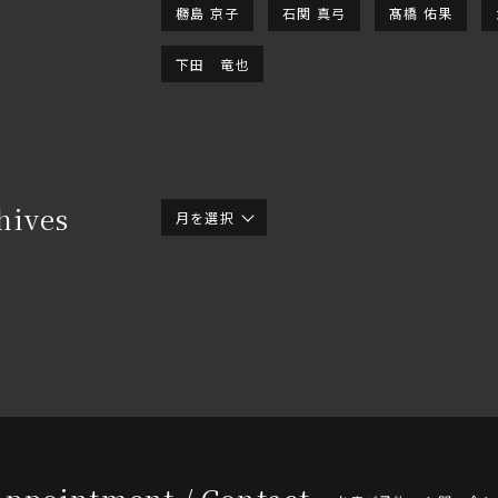
橳島 京子
石関 真弓
髙橋 佑果
下田 竜也
hives
月を選択