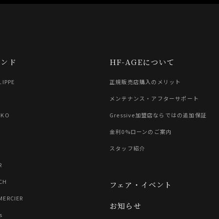
ランド
HF-AGEについて
LIPPE
正規販売店購入のメリット
G
メンテナンス・アフターサポート
IKO
Gressive加盟店ならではの追加保証
金利0%ローンのご案内
スタッフ紹介
R
CH
フェア・イベント
MERCIER
お知らせ
s