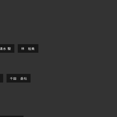
清水 駿
林 裕美
千田 岳杜