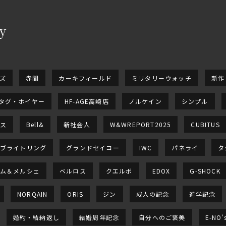
y
ー
ズ
赤間
カーキフィールド
ミリタリーウォッチ
新作
タグ・ホイヤー
HF-AGE高崎店
ノルケイン
シンプル
ス
Bell&
新社会人
W&WREPORT2025
CUBITUS
ブライトリング
グランドセイコー
IWC
パネライ
タ
ム＆メルシェ
ベルロス
クエルボ
EDOX
G-SHOCK
NORQAIN
ORIS
ジン
成人の記念
進学記念
婚約・結納返し
結婚周年記念
自分へのご褒美
E-NO'