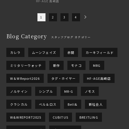
HF-AGE 高崎店
1
2
3
4
Blog Category
スタッフブログ カテゴリー
カレラ
ムーンフェイズ
赤間
カーキフィールド
ミリタリーウォッチ
新作
モナコ
MRG
W＆WReport2026
タグ・ホイヤー
HF-AGE高崎店
ノルケイン
シンプル
MR-G
ノモス
クラシカル
ベル＆ロス
Bell&
新社会人
W&WREPORT2025
CUBITUS
BREITLING