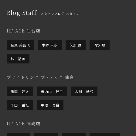
Blog Staff
スタッフブログ スタッフ
HF-AGE 仙台店
金原 美智代
本郷 未歩
矢部 誠
清水 駿
林 裕美
ブライトリング ブティック 仙台
赤間 建太
米内山 祥子
古川 紗弓
千田 岳杜
中澤 真白
HF-AGE 高崎店