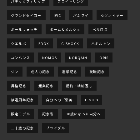
パテックフィリップ
ブライトリング
グランドセイコー
IWC
パネライ
タグホイヤー
ボールウォッチ
ボーム＆メルシェ
ベルロス
クエルボ
EDOX
G-SHOCK
ハミルトン
ユンハンス
NOMOS
NORQAIN
ORIS
ジン
成人の記念
進学記念
就職記念
昇格記念
起業記念
婚約・結納返し
結婚周年記念
自分へのご褒美
E-NO's
限定モデル
記念品
30歳になった自分へ
二十歳の記念
ブライダル