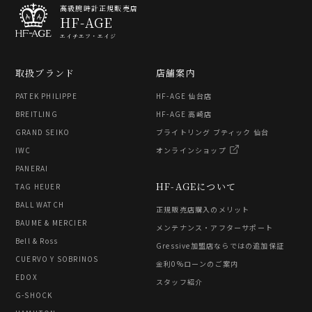
高級腕時計正規販売店
HF-AGE
エイチエフ・エイジ
取扱ブランド
店舗案内
PATEK PHILIPPE
HF-AGE 仙台店
BREITLING
HF-AGE 高崎店
GRAND SEIKO
ブライトリング ブティック 仙台
IWC
オンラインショップ
PANERAI
HF-AGEについて
TAG HEUER
BALL WATCH
正規販売店購入のメリット
BAUME & MERCIER
メンテナンス・アフターサポート
Bell & Ross
Gressive加盟店ならではの追加保証
CUERVO Y SOBRINOS
金利0%ローンのご案内
EDOX
スタッフ紹介
G-SHOCK