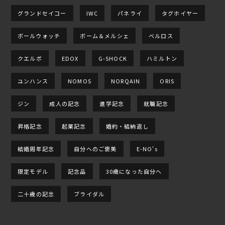
グランドセイコー
IWC
パネライ
タグホイヤー
ボールウォッチ
ボーム＆メルシェ
ベルロス
クエルボ
EDOX
G-SHOCK
ハミルトン
ユンハンス
NOMOS
NORQAIN
ORIS
ジン
成人の記念
進学記念
就職記念
昇格記念
起業記念
婚約・結納返し
結婚周年記念
自分へのご褒美
E-NO's
限定モデル
記念品
30歳になった自分へ
二十歳の記念
ブライダル