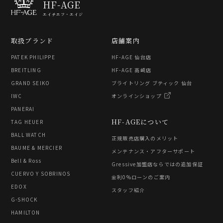
HF-AGE
エイチエフ・エイジ
取扱ブランド
店舗案内
PATEK PHILIPPE
HF-AGE 仙台店
BREITLING
HF-AGE 高崎店
GRAND SEIKO
ブライトリング ブティック 仙台
IWC
オンラインショップ
PANERAI
HF-AGEについて
TAG HEUER
BALL WATCH
正規販売店購入のメリット
BAUME & MERCIER
メンテナンス・アフターサポート
Bell & Ross
Gressive加盟店ならではの追加保証
CUERVO Y SOBRINOS
金利0%ローンのご案内
EDOX
スタッフ紹介
G-SHOCK
HAMILTON