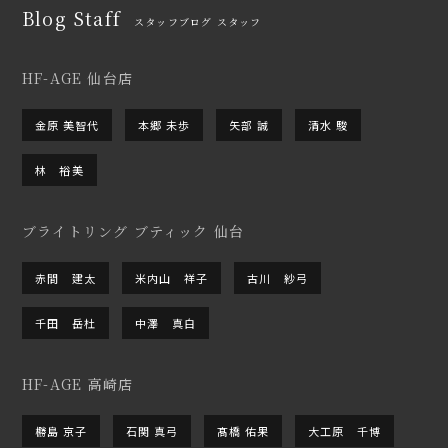
Blog Staff
スタッフブログ スタッフ
HF-AGE 仙台店
金原 美智代
本郷 未歩
矢部 誠
清水 駿
林 裕美
ブライトリング ブティック 仙台
赤間 建太
米内山 祥子
古川 紗弓
千田 岳杜
中澤 真白
HF-AGE 高崎店
橳島 京子
石関 真弓
髙橋 佑果
大工原 千博